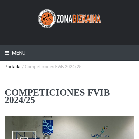
MENU
Portada
/
Competiciones FViB 2024/25
COMPETICIONES FVIB
2024/25