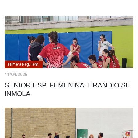
Primera Reg. Fem.
11/04/2025
SENIOR ESP. FEMENINA: ERANDIO SE
INMOLA