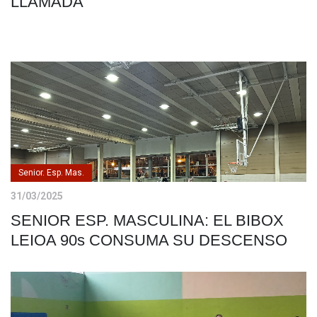
LLAMADA
Senior. Esp. Mas.
31/03/2025
SENIOR ESP. MASCULINA: EL BIBOX
LEIOA 90s CONSUMA SU DESCENSO