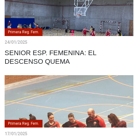
Primera Reg. Fem.
24/01/2025
SENIOR ESP. FEMENINA: EL
DESCENSO QUEMA
Primera Reg. Fem.
17/01/2025