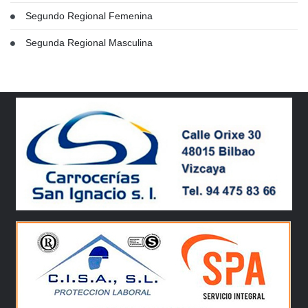
Segundo Regional Femenina
Segunda Regional Masculina