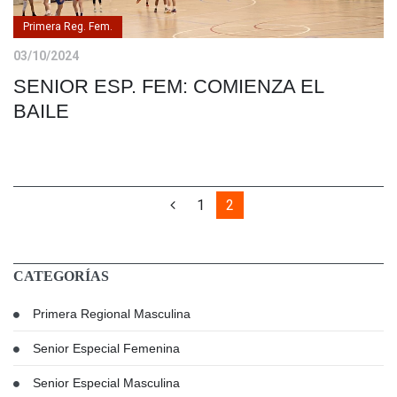
Primera Reg. Fem.
03/10/2024
SENIOR ESP. FEM: COMIENZA EL
BAILE
1
2
CATEGORÍAS
Primera Regional Masculina
Senior Especial Femenina
Senior Especial Masculina