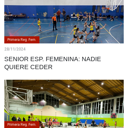
Primera Reg. Fem.
28/11/2024
SENIOR ESP. FEMENINA: NADIE
QUIERE CEDER
Primera Reg. Fem.