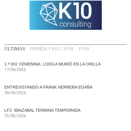
Primera
ÚLTIMAS
PRIMERA REG. FEM.
FVIB
Div.
Fem.
1.ª DIV. FEMENINA: LOIOLA MURIÓ EN LA ORILLA
17/06/2026
Entrevistas
ENTREVISTANDO A FRANK HERRERA EGAÑA
Liga
06/06/2026
Femenina
2
LF2: IBAIZABAL TERMINA TEMPORADA
Primera
25/05/2026
Div.
Mas.