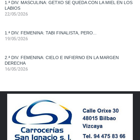
1.ª DIV. MASCULINA: GETXO SE QUEDA CON LA MIEL EN LOS
LABIOS
Primera
22/05/2026
Div.
Fem.
1.ª DIV. FEMENINA: TABI FINALISTA, PERO...
19/05/2026
Segunda
Div. Fem.
2.ª DIV. FEMENINA: CIELO E INFIERNO EN LA MARGEN
DERECHA
16/05/2026