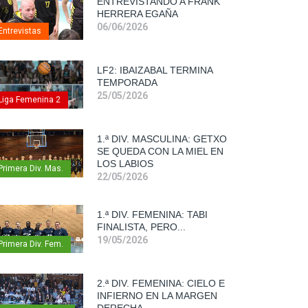
ENTREVISTANDO A FRANK
HERRERA EGAÑA
06/06/2026
Entrevistas
LF2: IBAIZABAL TERMINA
TEMPORADA
25/05/2026
Liga Femenina 2
1.ª DIV. MASCULINA: GETXO
SE QUEDA CON LA MIEL EN
LOS LABIOS
Primera Div. Mas.
22/05/2026
1.ª DIV. FEMENINA: TABI
FINALISTA, PERO...
19/05/2026
Primera Div. Fem.
2.ª DIV. FEMENINA: CIELO E
INFIERNO EN LA MARGEN
DERECHA