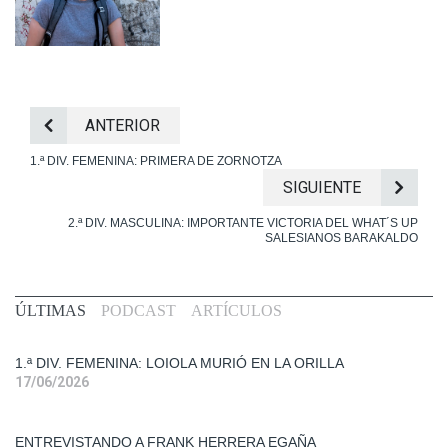
ANTERIOR
1.ª DIV. FEMENINA: PRIMERA DE ZORNOTZA
SIGUIENTE
2.ª DIV. MASCULINA: IMPORTANTE VICTORIA DEL WHAT´S UP
SALESIANOS BARAKALDO
Primera
ÚLTIMAS
PODCAST
ARTÍCULOS
Div.
Fem.
1.ª DIV. FEMENINA: LOIOLA MURIÓ EN LA ORILLA
17/06/2026
Entrevistas
ENTREVISTANDO A FRANK HERRERA EGAÑA
Liga