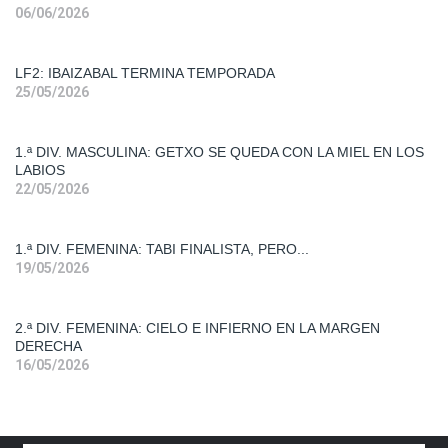
06/06/2026
Femenina
2
LF2: IBAIZABAL TERMINA TEMPORADA
Primera
25/05/2026
Div.
Mas.
1.ª DIV. MASCULINA: GETXO SE QUEDA CON LA MIEL EN LOS
LABIOS
Primera
22/05/2026
Div.
Fem.
1.ª DIV. FEMENINA: TABI FINALISTA, PERO...
19/05/2026
Segunda
Div. Fem.
2.ª DIV. FEMENINA: CIELO E INFIERNO EN LA MARGEN
DERECHA
16/05/2026