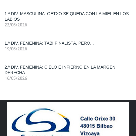
Mas.
1.ª DIV. MASCULINA: GETXO SE QUEDA CON LA MIEL EN LOS
LABIOS
Primera
22/05/2026
Div.
Fem.
1.ª DIV. FEMENINA: TABI FINALISTA, PERO...
19/05/2026
Segunda
Div. Fem.
2.ª DIV. FEMENINA: CIELO E INFIERNO EN LA MARGEN
DERECHA
16/05/2026