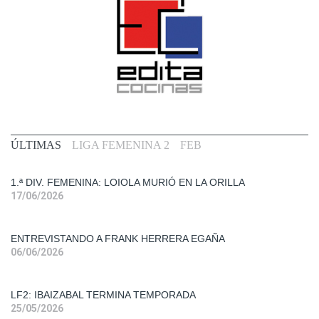
Primera
ÚLTIMAS
LIGA FEMENINA 2
FEB
Div.
Fem.
1.ª DIV. FEMENINA: LOIOLA MURIÓ EN LA ORILLA
17/06/2026
Entrevistas
ENTREVISTANDO A FRANK HERRERA EGAÑA
Liga
06/06/2026
Femenina
2
LF2: IBAIZABAL TERMINA TEMPORADA
Primera
25/05/2026
Div.