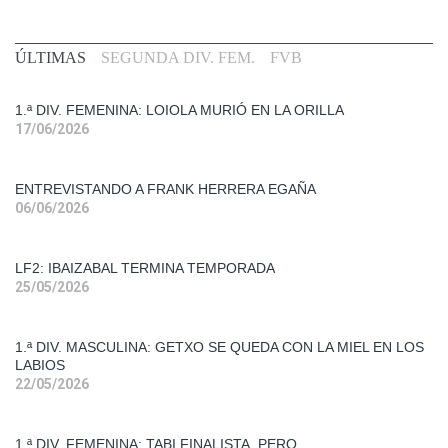
Primera
ÚLTIMAS
SEGUNDA DIV. FEM.
FVB
Div.
Fem.
1.ª DIV. FEMENINA: LOIOLA MURIÓ EN LA ORILLA
17/06/2026
Entrevistas
ENTREVISTANDO A FRANK HERRERA EGAÑA
Liga
06/06/2026
Femenina
2
LF2: IBAIZABAL TERMINA TEMPORADA
Primera
25/05/2026
Div.
Mas.
1.ª DIV. MASCULINA: GETXO SE QUEDA CON LA MIEL EN LOS
LABIOS
Primera
22/05/2026
Div.
Fem.
1.ª DIV. FEMENINA: TABI FINALISTA, PERO...