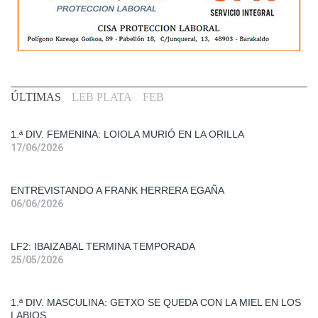
Primera
ÚLTIMAS
LEB PLATA
FEB
Div.
Fem.
1.ª DIV. FEMENINA: LOIOLA MURIÓ EN LA ORILLA
17/06/2026
Entrevistas
ENTREVISTANDO A FRANK HERRERA EGAÑA
Liga
06/06/2026
Femenina
2
LF2: IBAIZABAL TERMINA TEMPORADA
Primera
25/05/2026
Div.
Mas.
1.ª DIV. MASCULINA: GETXO SE QUEDA CON LA MIEL EN LOS
LABIOS