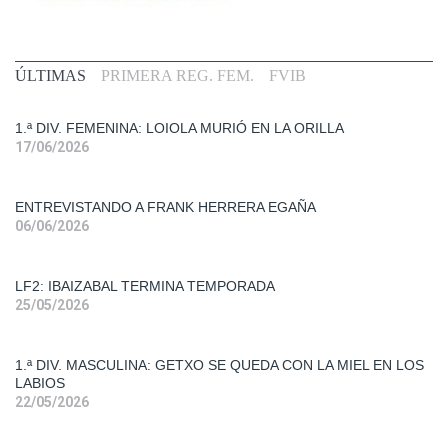
Primera
ÚLTIMAS
PRIMERA REG. FEM.
FVIB
Div.
Fem.
1.ª DIV. FEMENINA: LOIOLA MURIÓ EN LA ORILLA
17/06/2026
Entrevistas
ENTREVISTANDO A FRANK HERRERA EGAÑA
Liga
06/06/2026
Femenina
2
LF2: IBAIZABAL TERMINA TEMPORADA
Primera
25/05/2026
Div.
Mas.
1.ª DIV. MASCULINA: GETXO SE QUEDA CON LA MIEL EN LOS
LABIOS
Primera
22/05/2026
Div.
Fem.