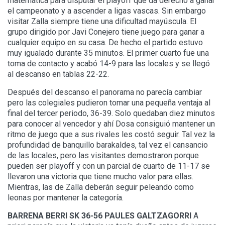
matemática para disputar el playoff que da derecho a ganar
el campeonato y a ascender a ligas vascas. Sin embargo
visitar Zalla siempre tiene una dificultad mayúscula. El
grupo dirigido por Javi Conejero tiene juego para ganar a
cualquier equipo en su casa. De hecho el partido estuvo
muy igualado durante 35 minutos. El primer cuarto fue una
toma de contacto y acabó 14-9 para las locales y se llegó
al descanso en tablas 22-22.
Después del descanso el panorama no parecía cambiar
pero las colegiales pudieron tomar una pequeña ventaja al
final del tercer periodo, 36-39. Solo quedaban diez minutos
para conocer al vencedor y ahí Dosa consiguió mantener un
ritmo de juego que a sus rivales les costó seguir. Tal vez la
profundidad de banquillo barakaldes, tal vez el cansancio
de las locales, pero las visitantes demostraron porque
pueden ser playoff y con un parcial de cuarto de 11-17 se
llevaron una victoria que tiene mucho valor para ellas.
Mientras, las de Zalla deberán seguir peleando como
leonas por mantener la categoría.
BARRENA BERRI SK 36-56 PAULES GALTZAGORRI
A