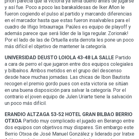
priori parecía que la victoria ya tenía dueño antes de jugarse
y así fue. Poco a poco las barakaldesas de Iker Añon le
fueron cogiendo el pulso al partido y marcando diferencias
en el marcador hasta que estas fueron insalvables para el
cuadro de Iñigo Intxaurraga. Paúles es equipo de playoff y
además parece que será líder de la liga regular. Zorionak!
Por el lado de las de Ortuella esta derrota les pone un poco
más difícil el objetivo de mantener la categoría.
UNIVERSIDAD DEUSTO LOIOLA 43-48 LA SALLE
Partido
a cara de perro el que jugaron entre dos equipos colegiales
y bilbaínos. Ambos metidos en el grupo del descenso
desde hace muchas jornadas. Las chicas de Ibon Bautista
recogen el premio gordo pues con esta victoria se sitúan
en una buena disposición para salvar la categoría. Por el
contrario el joven equipo de Julen Uriarte tiene la salvación
un poco más difícil.
ERANDIO ALTZAGA 53-52 HOTEL GRAN BILBAO BERRIO
OTXOA
Partido muy complicado el jugado en Berango entre
dos equipos con objetivos muy dispares. Sin embargo este
Berrio Otxoa de José Manuel González y liderado por Iratxe