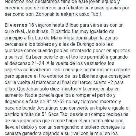
Nosotros nos declaramos fans de este joven equipo y
creemos que se merece una felicitación y unas gracias por
ser como son. Zorionak ta eskerrik asko Tabi!
El viernes 16
viajaron hasta Bilbao para vérselas con un
duro rival, Jesuitinas. El partido fue muy igualado de
principio a fin. Las de Manu Viota dominaban la zonas
cercanas a los tableros y a las de Durango solo les
quedaba correr cuando podían intentando poner en aprietos
a su rival. Su buen acierto en el tiro les permitió ir ganando
al descanso 21-24. A la vuelta de los vestuarios los
papeles se invirtieron, Tabi consigue cerrar mejor su rebote
pero aparece el tiro exterior de las bilbaínas que consiguen
dar la vuelta al marcador al final del tercer cuarto +2 para
ellas. Quedaban solo diez minutos y la emoción iba en
aumento. Nadie parecía que iba a romper el partido y
llegamos a falta de 8” 49-52 no hay tiempos muertos y
saca de banda Jesuitinas que convierte un triple e iguala el
partido a falta de 5”. Saca Tabi desde su campo recibe una
de sus jugadoras que rompe hacia el aro como alma que
lleva el diablo y con un semigancho a tablero consigue la
canasta ganadora dejando a su rival con la miel en los