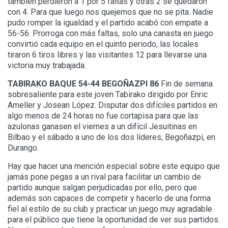
también perdieron a 1 por 5 faltas y otras 2 se quedaron
con 4. Para que luego nos quejemos que no se pita. Nadie
pudo romper la igualdad y el partido acabó con empate a
56-56. Prorroga con más faltas, solo una canasta en juego
convirtió cada equipo en el quinto periodo, las locales
tiraron 6 tiros libres y las visitantes 12 para llevarse una
victoria muy trabajada.
TABIRAKO BAQUE 54-44 BEGOÑAZPI 86
Fin de semana
sobresaliente para este joven Tabirako dirigido por Enric
Ameller y Josean López. Disputar dos difíciles partidos en
algo menos de 24 horas no fue cortapisa para que las
azulonas ganasen el viernes a un difícil Jesuitinas en
Bilbao y el sábado a uno de los dos líderes, Begoñazpi, en
Durango.
Hay que hacer una mención especial sobre este equipo que
jamás pone pegas a un rival para facilitar un cambio de
partido aunque salgan perjudicadas por ello, pero que
además son capaces de competir y hacerlo de una forma
fiel al estilo de su club y practicar un juego muy agradable
para el público que tiene la oportunidad de ver sus partidos.