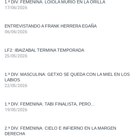
1.ª DIV. FEMENINA: LOIOLA MURIÓ EN LA ORILLA
17/06/2026
Entrevistas
ENTREVISTANDO A FRANK HERRERA EGAÑA
Liga
06/06/2026
Femenina
2
LF2: IBAIZABAL TERMINA TEMPORADA
Primera
25/05/2026
Div.
Mas.
1.ª DIV. MASCULINA: GETXO SE QUEDA CON LA MIEL EN LOS
LABIOS
Primera
22/05/2026
Div.
Fem.
1.ª DIV. FEMENINA: TABI FINALISTA, PERO...
19/05/2026
Segunda
Div. Fem.
2.ª DIV. FEMENINA: CIELO E INFIERNO EN LA MARGEN
DERECHA