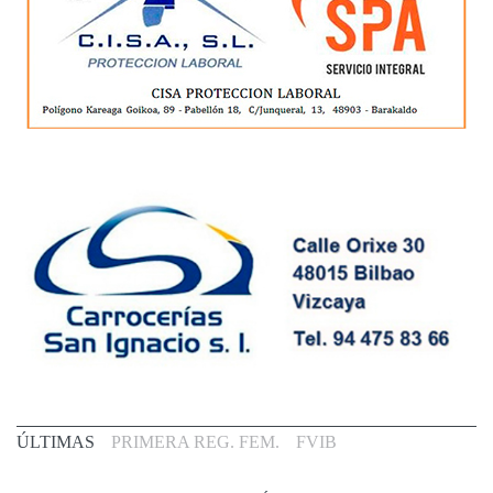
Primera
ÚLTIMAS
PRIMERA REG. FEM.
FVIB
Div.
Fem.