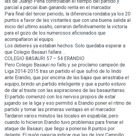
las de Juanjo Peña controlaban el tiempo del partido y
parcial a parcial iban ganando renta en el marcador.
Para final del tercer periodo, la diferencia rondaba ya los 20
puntos a favor de las visitantes que con una buena salida al
inicio del ultimo asalto, cerraron definitivamente la victoria
para el gozo de los numerosos aficionados que
acompañaron al equipo.
Los deberes ya estaban hechos. Solo quedaba esperar a
que Colegio Basauri fallara …
COLEGIO BASAURI 57 – 54 ERANDIO
Pero Colegio Basauri no fallo y se proclamo campeón de
Liga 2014-2015 tras un partido el que sufrió de lo lindo
ante Erandio, que por encima de las bajas que arrastraba el
equipo, brindo un partido inteligente y que a punto estuvo
de dar al traste con las aspiraciones de las basauritarras.
El partido comenzó con los nervios propios de estar
jugando se la liga y eso permitió a Erandio poner el ritmo de
partido y tomar las primeras ventajas en el marcador.
Tardaron varios minutos las locales en espabilar, pero
cuando lo hicieron Erandio tuvo problemas para frenar el
ataque de Basauri, que llego a ponerse 8 puntos por
delante. El guión parecia indicar que las de Igor Campillo