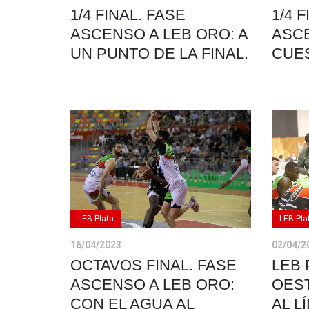
1/4 FINAL. FASE
1/4 
ASCENSO A LEB ORO: A
ASCE
UN PUNTO DE LA FINAL.
CUES
LEB Plata
LEB Pla
16/04/2023
02/04/2
OCTAVOS FINAL. FASE
LEB 
ASCENSO A LEB ORO:
OES
CON EL AGUA AL
AL L