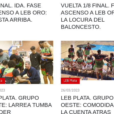
FINAL. IDA. FASE
VUELTA 1/8 FINAL. 
NSO A LEB ORO:
ASCENSO A LEB O
TA ARRIBA.
LA LOCURA DEL
BALONCESTO.
ta
LEB Plata
023
26/03/2023
PLATA. GRUPO
LEB PLATA. GRUPO
TE: LARREA TUMBA
OESTE: COMODIDA
ÍDER
LA CUENTA ATRAS