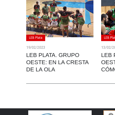
LEB Plata
LEB Pla
19/02/2023
13/02/2
LEB PLATA. GRUPO
LEB 
OESTE: EN LA CRESTA
OEST
DE LA OLA
CÓM