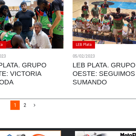
ta
LEB Plata
023
05/02/2023
PLATA. GRUPO
LEB PLATA. GRUPO
E: VICTORIA
OESTE: SEGUIMOS
ODA
SUMANDO
1
2