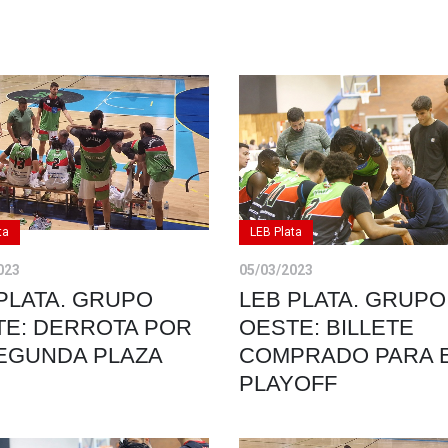
ta
LEB Plata
023
05/03/2023
PLATA. GRUPO
LEB PLATA. GRUPO
TE: DERROTA POR
OESTE: BILLETE
SEGUNDA PLAZA
COMPRADO PARA 
PLAYOFF