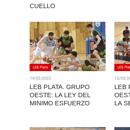
CUELLO
LEB Plata
LEB Pla
19/03/2023
12/03/2
LEB PLATA. GRUPO
LEB 
OESTE: LA LEY DEL
OES
MINIMO ESFUERZO
LA 