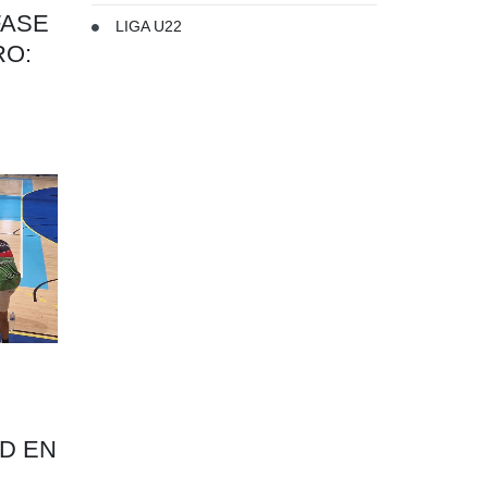
FASE
LIGA U22
RO:
D EN